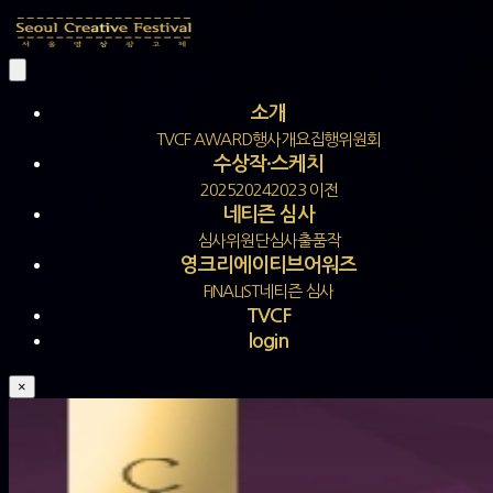
소개
TVCF AWARD
행사개요
집행위원회
수상작·스케치
2025
2024
2023 이전
네티즌 심사
심사위원단
심사
출품작
영크리에이티브어워즈
FINALIST
네티즌 심사
TVCF
login
×